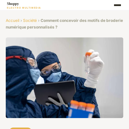
Accueil
›
Société
›
Comment concevoir des motifs de broderie
numérique personnalisés ?