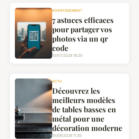
DIVERTISSEMENT
7 astuces efficaces
pour partager vos
photos via un qr
code
10/07/2026 18:20
ACTU
Découvrez les
meilleurs modèles
de tables basses en
métal pour une
décoration moderne
10/06/2026 11:35