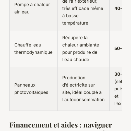
de l’air extérieur,
Pompe à chaleur
très efficace même
40-60 
air-eau
à basse
température
Récupère la
Chauffe-eau
chaleur ambiante
50-60 
thermodynamique
pour produire de
l’eau chaude
30-50 
Production
(selon l
Panneaux
d’électricité sur
puissa
photovoltaïques
site, idéal couplé à
et
l’autoconsommation
l’exposi
Financement et aides : naviguer