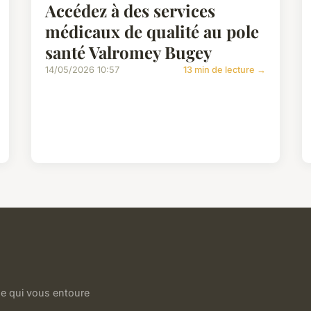
Accédez à des services
médicaux de qualité au pole
santé Valromey Bugey
14/05/2026 10:57
13 min de lecture →
e qui vous entoure