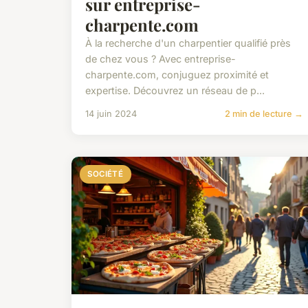
sur entreprise-
charpente.com
À la recherche d'un charpentier qualifié près
de chez vous ? Avec entreprise-
charpente.com, conjuguez proximité et
expertise. Découvrez un réseau de p...
14 juin 2024
2 min de lecture →
SOCIÉTÉ