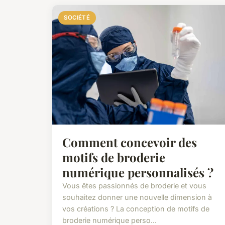
SOCIÉTÉ
Comment concevoir des
motifs de broderie
numérique personnalisés ?
Vous êtes passionnés de broderie et vous
souhaitez donner une nouvelle dimension à
vos créations ? La conception de motifs de
broderie numérique perso...