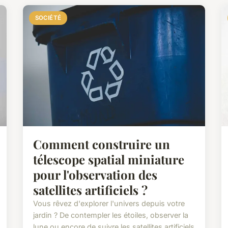
SOCIÉTÉ
Comment construire un
télescope spatial miniature
pour l'observation des
satellites artificiels ?
Vous rêvez d'explorer l'univers depuis votre
jardin ? De contempler les étoiles, observer la
lune ou encore de suivre les satellites artificiels