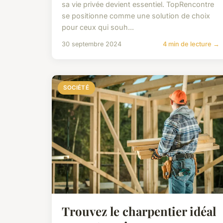
sa vie privée devient essentiel. TopRencontre
se positionne comme une solution de choix
pour ceux qui souh...
30 septembre 2024
4 min de lecture →
SOCIÉTÉ
Trouvez le charpentier idéal