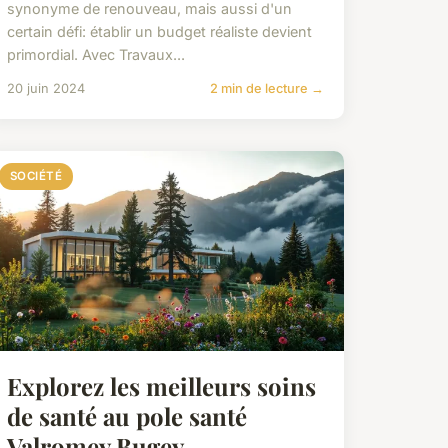
synonyme de renouveau, mais aussi d'un
certain défi: établir un budget réaliste devient
primordial. Avec Travaux...
20 juin 2024
2 min de lecture →
SOCIÉTÉ
Explorez les meilleurs soins
de santé au pole santé
Valromey Bugey