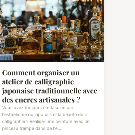
Comment organiser un
atelier de calligraphie
japonaise traditionnelle avec
des encres artisanales ?
Vous avez toujours été fasciné par
l'esthétisme du japonais et la beauté de la
calligraphie ? Réaliser une peinture avec un
pinceau trempé dans de l'e...