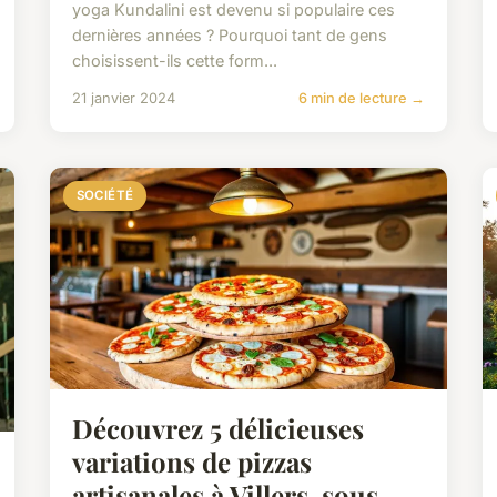
yoga Kundalini est devenu si populaire ces
dernières années ? Pourquoi tant de gens
choisissent-ils cette form...
21 janvier 2024
6 min de lecture →
SOCIÉTÉ
Découvrez 5 délicieuses
variations de pizzas
artisanales à Villers-sous-