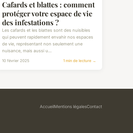
Cafards et blattes : comment
protéger votre espace de vie
des infestations ?
Les cafards et les blattes sont des nuisibles
qui peuvent rapidement envahir nos espaces
de vie, représentant non seulement une
nuisance, mais aussi u...
10 février 2025
1 min de lecture →
Accueil
Mentions légales
Contact