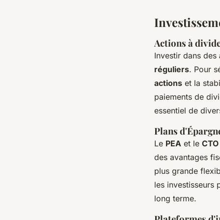
Investissem
Actions à divid
Investir dans des
réguliers
. Pour s
actions
et la stab
paiements de divi
essentiel de diver
Plans d'Épargn
Le
PEA
et le
CTO
des avantages fis
plus grande flexi
les investisseurs 
long terme.
Plateformes d'i