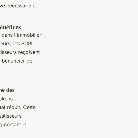
ive nécessaire et
énéfices
r dans l'immobilier
seurs, les SCPI
tisseurs reçoivent
e bénéficier de
ine des
tokens
al réduit. Cette
stisseurs
ugmentant la