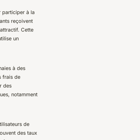
participer à la
pants reçoivent
attractif. Cette
ilise un
naies à des
 frais de
r des
sques, notamment
lisateurs de
souvent des taux