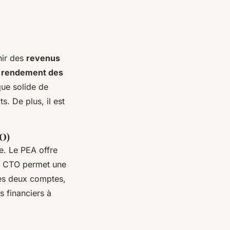
nir des
revenus
e
rendement des
que solide de
. De plus, il est
TO)
e. Le PEA offre
le CTO permet une
ces deux comptes,
s financiers à