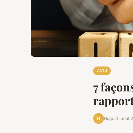
ACTU
7 façon
rappor
H
Hugo
20 août 