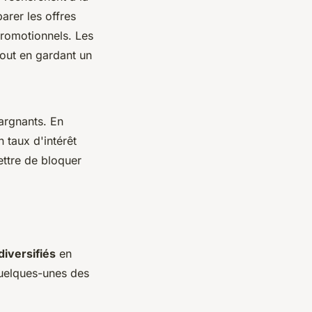
parer les offres
promotionnels. Les
tout en gardant un
argnants. En
taux d'intérêt
ttre de bloquer
iversifiés
en
quelques-unes des