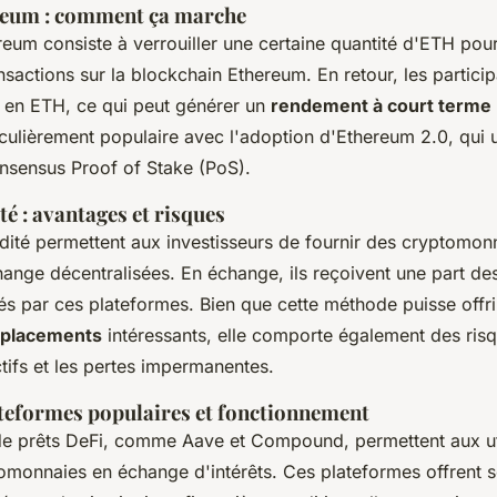
reum : comment ça marche
reum consiste à verrouiller une certaine quantité d'ETH pour 
nsactions sur la blockchain Ethereum. En retour, les partici
en ETH, ce qui peut générer un
rendement à court terme
culièrement populaire avec l'adoption d'Ethereum 2.0, qui ut
sensus Proof of Stake (PoS).
té : avantages et risques
idité permettent aux investisseurs de fournir des cryptomon
ange décentralisées. En échange, ils reçoivent une part des
és par ces plateformes. Bien que cette méthode puisse offri
 placements
intéressants, elle comporte également des ri
actifs et les pertes impermanentes.
ateformes populaires et fonctionnement
de prêts DeFi, comme Aave et Compound, permettent aux uti
tomonnaies en échange d'intérêts. Ces plateformes offrent 