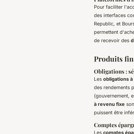
Pour faciliter l'a
des interfaces co
Republic, et Bour
permettent d'ache
de recevoir des
d
Produits fin
Obligations : sé
Les
obligations à
des rendements pr
(gouvernement, en
à revenu fixe
sont
puissent être infé
Comptes épargne
Les
comptes épar