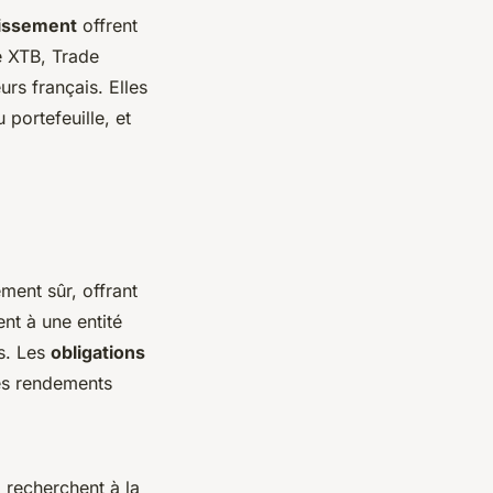
tissement
offrent
ue XTB, Trade
rs français. Elles
portefeuille, et
ent sûr, offrant
nt à une entité
s. Les
obligations
les rendements
 recherchent à la