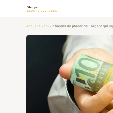
Accueil
›
Actu
›
7 façons de placer de l'argent qui 