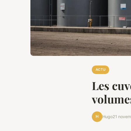
ACTU
Les cuv
volumes
H
Hugo
21 novem