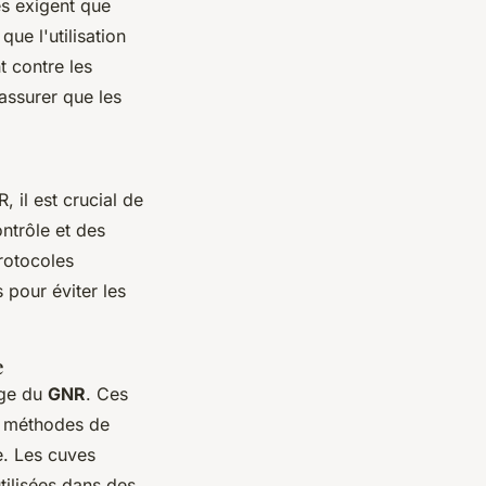
es exigent que
ue l'utilisation
t contre les
assurer que les
 il est crucial de
ntrôle et des
rotocoles
 pour éviter les
e
age du
GNR
. Ces
es méthodes de
e. Les cuves
tilisées dans des