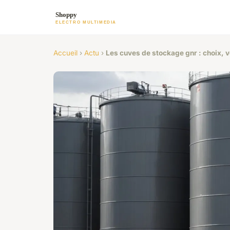
Accueil
›
Actu
›
Les cuves de stockage gnr : choix, v