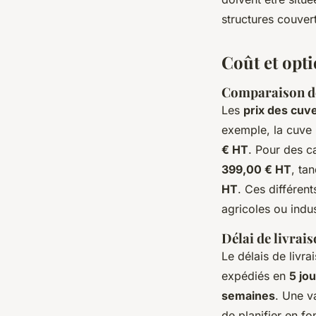
structures couver
Coût et opti
Comparaison des
Les
prix des cuv
exemple, la cuve 
€ HT
. Pour des c
399,00 € HT
, ta
HT
. Ces différent
agricoles ou indus
Délai de livrais
Le délais de livr
expédiés en
5 jo
semaines
. Une v
de planifier en f