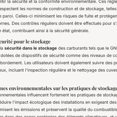
tir la sécurité et la conformité environnementale. Ces règl
espectent les normes de construction et de stockage, telles q
paroi. Celles-ci minimisent les risques de fuite et protègen
rnes. Des contrôles réguliers doivent être effectués pour s'
état, contribuant ainsi à la sécurité générale.
curité pour le stockage
 la
sécurité dans le stockage
des carburants tels que le GNR,
 dotées de dispositifs de sécurité comme des niveaux de co
débordement. Les utilisateurs doivent également suivre des p
eux, incluant l'inspection régulière et le nettoyage des cuves
mes environnementales sur les pratiques de stockag
onnementales influencent fortement les pratiques de stock
éduire l'impact écologique des installations en exigeant d
misent les émissions et préservent la qualité du combustibl
ées dans des zones protégées des éléments climatiques, et u