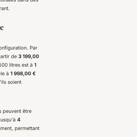
rant.
ge
onfiguration. Par
artir de
3 199,00
00 litres est à
1
ble à
1 998,00 €
ils soient
s peuvent être
 jusqu'à
4
nement, permettant