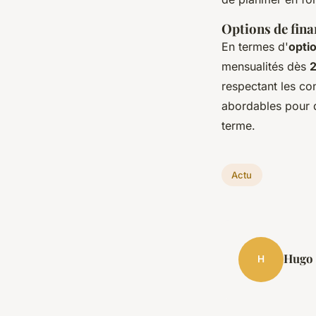
Options de finan
En termes d'
opti
mensualités dès
2
respectant les co
abordables pour d
terme.
Actu
Hugo
H