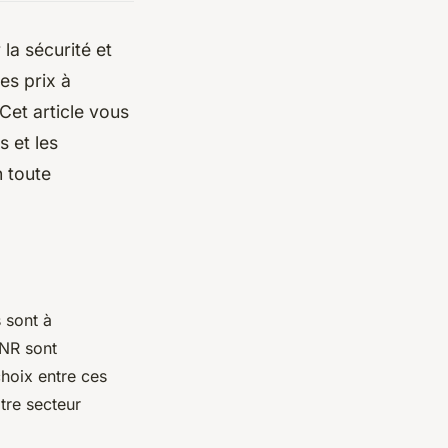
la sécurité et
es prix à
Cet article vous
s et les
 toute
 sont à
GNR sont
choix entre ces
tre secteur